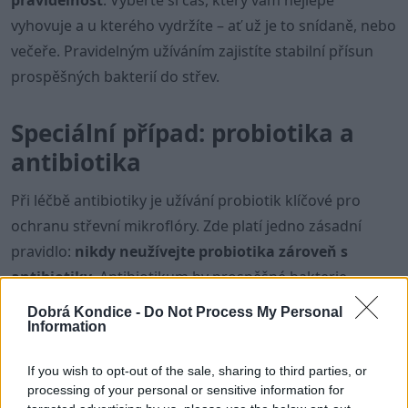
pravidelnost
. Vyberte si čas, který vám nejlépe
vyhovuje a u kterého vydržíte – ať už je to snídaně, nebo
večeře. Pravidelným užíváním zajistíte stabilní přísun
prospěšných bakterií do střev.
Speciální případ: probiotika a
antibiotika
Při léčbě antibiotiky je užívání probiotik klíčové pro
ochranu střevní mikroflóry. Zde platí jedno zásadní
pravidlo:
nikdy neužívejte probiotika zároveň s
antibiotiky
. Antibiotikum by prospěšné bakterie
okamžitě zničilo. Dodržujte proto
časový odstup
Dobrá Kondice -
Do Not Process My Personal
minimálně 2 až 3 hodiny
. Ideálně si užití probiotik
Information
načasujte přesně doprostřed mezi dvě dávky antibiotik.
If you wish to opt-out of the sale, sharing to third parties, or
processing of your personal or sensitive information for