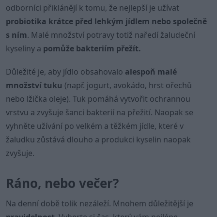
odborníci přiklánějí k tomu, že nejlepší je užívat
probiotika krátce před lehkým jídlem nebo společně
s ním
. Malé množství potravy totiž naředí žaludeční
kyseliny a
pomůže bakteriím přežít.
Důležité je, aby jídlo obsahovalo
alespoň malé
množství tuku
(např. jogurt, avokádo, hrst ořechů
nebo lžička oleje). Tuk pomáhá vytvořit ochrannou
vrstvu a zvyšuje šanci bakterií na přežití. Naopak se
vyhněte užívání po velkém a těžkém jídle, které v
žaludku zůstává dlouho a produkci kyselin naopak
zvyšuje.
Ráno, nebo večer?
Na denní době tolik nezáleží. Mnohem důležitější je