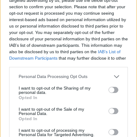
targeted advertising by us, please use the below opt-out
section to confirm your selection. Please note that after your
Zdroje: Healthline.com, Szu.cz
opt-out request is processed you may continue seeing
interest-based ads based on personal information utilized by
Foto: Shutterstock.com
us or personal information disclosed to third parties prior to
your opt-out. You may separately opt-out of the further
disclosure of your personal information by third parties on the
Témata článku:
IAB’s list of downstream participants. This information may
also be disclosed by us to third parties on the
IAB’s List of
zdraví
zdravá výživa
prevence
imunita
Downstream Participants
that may further disclose it to other
third parties.
Podobné články
Personal Data Processing Opt Outs
I want to opt-out of the Sharing of my
personal data.
Opted In
I want to opt-out of the Sale of my
Personal Data.
Opted In
I want to opt-out of processing my
Personal Data for Targeted Advertising.