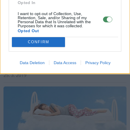
Opted In
I want to opt-out of Collection, Use,
Retention, Sale, and/or Sharing of my
Personal Data that Is Unrelated with the
Purposes for which it was collected.
Opted Out
CONFIRM
Vztahy
Pomozte svým dcerám zvládnout
Data Deletion
Data Access
Privacy Policy
první menstruaci
25. 3. 2019