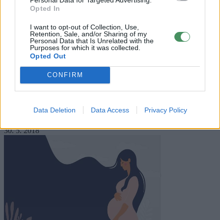
Opted In
I want to opt-out of Collection, Use,
Retention, Sale, and/or Sharing of my
Personal Data that Is Unrelated with the
Purposes for which it was collected.
Opted Out
CONFIRM
Zdraví
7 přírodních antibiotik na dosah ruky
Data Deletion
Data Access
Privacy Policy
30. 5. 2018