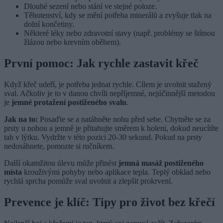
Dlouhé sezení nebo stání ve stejné poloze.
Těhotenství, kdy se mění potřeba minerálů a zvyšuje tlak na
dolní končetiny.
Některé léky nebo zdravotní stavy (např. problémy se štítnou
žlázou nebo krevním oběhem).
První pomoc: Jak rychle zastavit křeč
Když křeč udeří, je potřeba jednat rychle. Cílem je uvolnit stažený
sval. Ačkoliv je to v danou chvíli nepříjemné, nejúčinnější metodou
je
jemné protažení postiženého svalu
.
Jak na to:
Posaďte se a natáhněte nohu před sebe. Chytněte se za
prsty u nohou a jemně je přitahujte směrem k holeni, dokud neucítíte
tah v lýtku. Vydržte v této pozici 20-30 sekund. Pokud na prsty
nedosáhnete, pomozte si ručníkem.
Další okamžitou úlevu může přinést
jemná masáž postiženého
místa
krouživými pohyby nebo aplikace tepla. Teplý obklad nebo
rychlá sprcha pomůže sval uvolnit a zlepšit prokrvení.
Prevence je klíč: Tipy pro život bez křečí