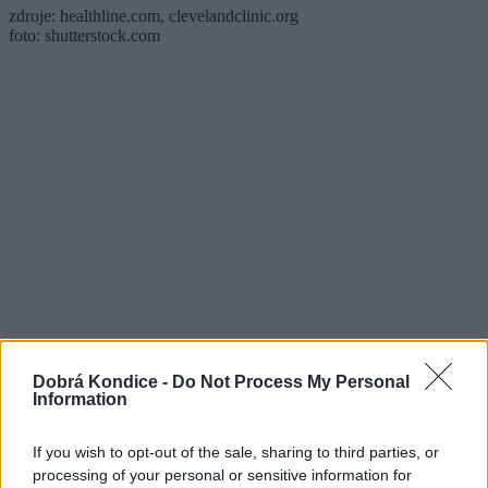
zdroje: healthline.com, clevelandclinic.org
foto: shutterstock.com
Dobrá Kondice -
Do Not Process My Personal
Information
Témata článku:
If you wish to opt-out of the sale, sharing to third parties, or
processing of your personal or sensitive information for
zdraví
nemoc