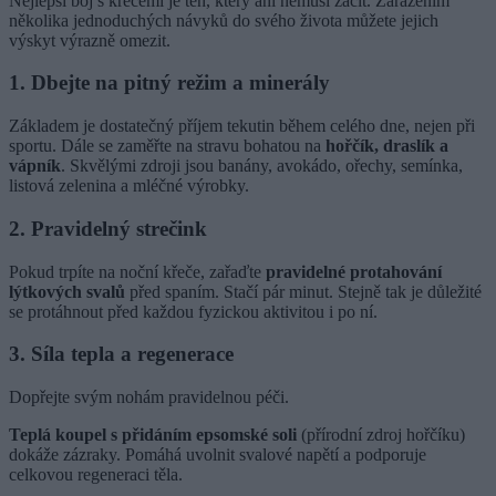
Nejlepší boj s křečemi je ten, který ani nemusí začít. Zařazením
několika jednoduchých návyků do svého života můžete jejich
výskyt výrazně omezit.
1. Dbejte na pitný režim a minerály
Základem je dostatečný příjem tekutin během celého dne, nejen při
sportu. Dále se zaměřte na stravu bohatou na
hořčík, draslík a
vápník
. Skvělými zdroji jsou banány, avokádo, ořechy, semínka,
listová zelenina a mléčné výrobky.
2. Pravidelný strečink
Pokud trpíte na noční křeče, zařaďte
pravidelné protahování
lýtkových svalů
před spaním. Stačí pár minut. Stejně tak je důležité
se protáhnout před každou fyzickou aktivitou i po ní.
3. Síla tepla a regenerace
Dopřejte svým nohám pravidelnou péči.
Teplá koupel s přidáním epsomské soli
(přírodní zdroj hořčíku)
dokáže zázraky. Pomáhá uvolnit svalové napětí a podporuje
celkovou regeneraci těla.