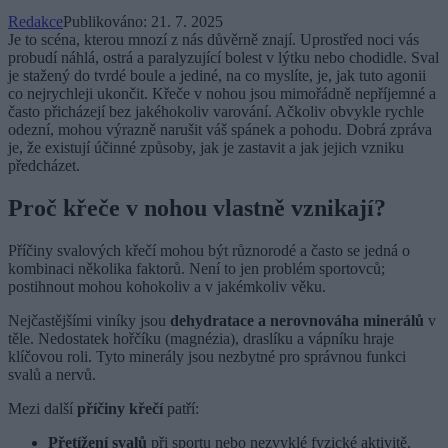
Redakce
Publikováno:
21. 7. 2025
Je to scéna, kterou mnozí z nás důvěrně znají. Uprostřed noci vás
probudí náhlá, ostrá a paralyzující bolest v lýtku nebo chodidle. Sval
je stažený do tvrdé boule a jediné, na co myslíte, je, jak tuto agonii
co nejrychleji ukončit. Křeče v nohou jsou mimořádně nepříjemné a
často přicházejí bez jakéhokoliv varování. Ačkoliv obvykle rychle
odezní, mohou výrazně narušit váš spánek a pohodu. Dobrá zpráva
je, že existují účinné způsoby, jak je zastavit a jak jejich vzniku
předcházet.
Proč křeče v nohou vlastně vznikají?
Příčiny svalových křečí mohou být různorodé a často se jedná o
kombinaci několika faktorů. Není to jen problém sportovců;
postihnout mohou kohokoliv a v jakémkoliv věku.
Nejčastějšími viníky jsou
dehydratace a nerovnováha minerálů
v
těle. Nedostatek hořčíku (magnézia), draslíku a vápníku hraje
klíčovou roli. Tyto minerály jsou nezbytné pro správnou funkci
svalů a nervů.
Mezi další
příčiny křečí
patří:
Přetížení svalů
při sportu nebo nezvyklé fyzické aktivitě.