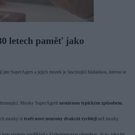
80 letech paměť jako
kají jim SuperAgers a jejich mozek je fascinující hádankou, kterou se
 ohromující. Mozky SuperAgerů
nestárnou typickým způsobem
.
jich mozky si
tvoří nové neurony dvakrát rychleji
než mozky
 jsou spojeny například s Alzheimerovou chorobou. Je to, jako by