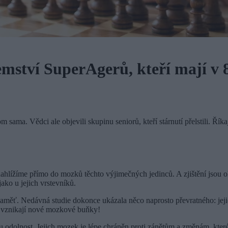
ství SuperAgerů, kteří mají v 
om sama. Vědci ale objevili skupinu seniorů, kteří stárnutí přelstili. Ří
hlížíme přímo do mozků těchto výjimečných jedinců. A zjištění jsou
ako u jejich vrstevníků.
 paměť. Nedávná studie dokonce ukázala něco naprosto převratného: je
ě vznikají nové mozkové buňky!
 odolnost. Jejich mozek je lépe chráněn proti zánětům a změnám, které