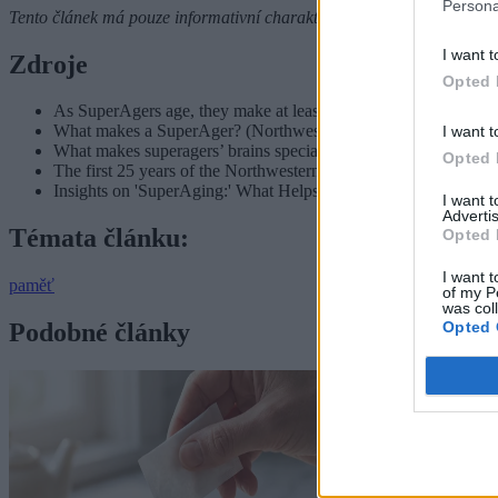
Persona
Tento článek má pouze informativní charakter a nenahrazuje rady lék
I want t
Zdroje
Opted 
As SuperAgers age, they make at least twice as many new neur
What makes a SuperAger? (Northwestern Now, 2025)
I want t
What makes superagers’ brains special? (UIC Today, 2026)
Opted 
The first 25 years of the Northwestern University SuperAging
Insights on 'SuperAging:' What Helps Older Adults Avoid Cogn
I want 
Advertis
Témata článku:
Opted 
I want t
paměť
of my P
was col
Opted 
Podobné články