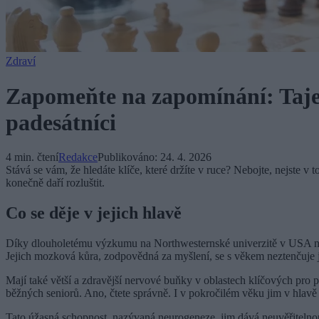
Zdraví
Zapomeňte na zapomínání: Tajem
padesátníci
4 min. čtení
Redakce
Publikováno:
24. 4. 2026
Stává se vám, že hledáte klíče, které držíte v ruce? Nebojte, nejste v t
konečně daří rozluštit.
Co se děje v jejich hlavě
Díky dlouholetému výzkumu na Northwesternské univerzitě v USA na
Jejich mozková kůra, zodpovědná za myšlení, se s věkem neztenčuje j
Mají také větší a zdravější nervové buňky v oblastech klíčových pro
běžných seniorů. Ano, čtete správně. I v pokročilém věku jim v hlav
Tato úžasná schopnost, nazývaná neurogeneze, jim dává neuvěřitelnou