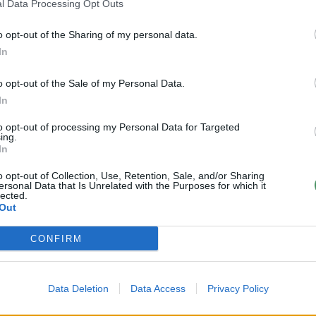
l Data Processing Opt Outs
aře.
o opt-out of the Sharing of my personal data.
In
ons as their peers (Northwestern Now, 2026)
o opt-out of the Sale of my Personal Data.
In
 Program (Alzheimer's & Dementia, 2025)
itive Decline (Northwestern Medicine Breakthroughs for Physicians, 
to opt-out of processing my Personal Data for Targeted
ing.
In
o opt-out of Collection, Use, Retention, Sale, and/or Sharing
ersonal Data that Is Unrelated with the Purposes for which it
lected.
Out
CONFIRM
Data Deletion
Data Access
Privacy Policy