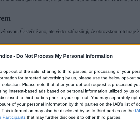
erem
výbavou. Částečně ano, ale vědci zdůrazňují, že obrovskou roli hraje živ
vazby
s rodinou a přáteli. Ta pravidelná setkání u kávy nebo vína s ka
ndice -
Do Not Process My Personal Information
ek je jako sval – pokud ho nepoužíváte, ochabuje. SuperAgers se nebojí
ové spoje.
to opt-out of the sale, sharing to third parties, or processing of your per
formation for targeted advertising by us, please use the below opt-out s
terá je u SuperAgerů silnější, souvisí také s pozitivním myšlením a odol
r selection. Please note that after your opt-out request is processed y
eing interest-based ads based on personal information utilized by us or
disclosed to third parties prior to your opt-out. You may separately opt-
losure of your personal information by third parties on the IAB’s list of
. This information may also be disclosed by us to third parties on the
IA
 složený z malých, každodenních kroků. Nemusíte od základů měnit svůj
Participants
that may further disclose it to other third parties.
o.
zek a zlepší náladu. Tělo a mysl jsou spojené nádoby. Péčí o jedno pos